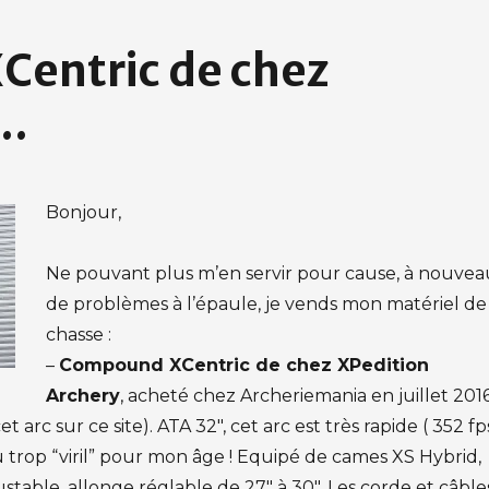
entric de chez
 …
Bonjour,
Ne pouvant plus m’en servir pour cause, à nouvea
de problèmes à l’épaule, je vends mon matériel de
chasse :
–
Compound XCentric de chez XPedition
Archery
, acheté chez Archeriemania en juillet 201
cet arc sur ce site). ATA 32″, cet arc est très rapide ( 352 fp
 trop “viril” pour mon âge ! Equipé de cames XS Hybrid,
ustable, allonge réglable de 27″ à 30″. Les corde et câble