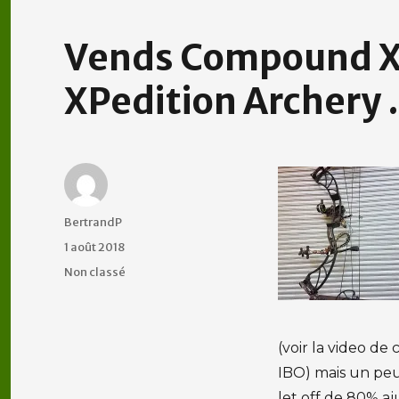
Vends Compound XC
XPedition Archery
Auteur
BertrandP
Publié
1 août 2018
le
Catégories
Non classé
(voir la video de 
IBO) mais un peu
let off de 80% aj