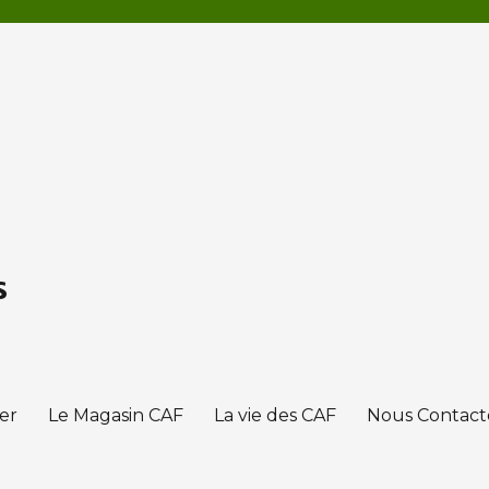
s
er
Le Magasin CAF
La vie des CAF
Nous Contact