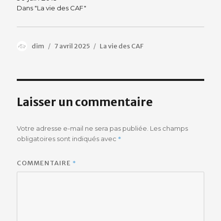
Dans "La vie des CAF"
Auteur
Publié
Catégories
dim
7 avril 2025
La vie des CAF
le
Laisser un commentaire
Votre adresse e-mail ne sera pas publiée.
Les champs
*
obligatoires sont indiqués avec
*
COMMENTAIRE