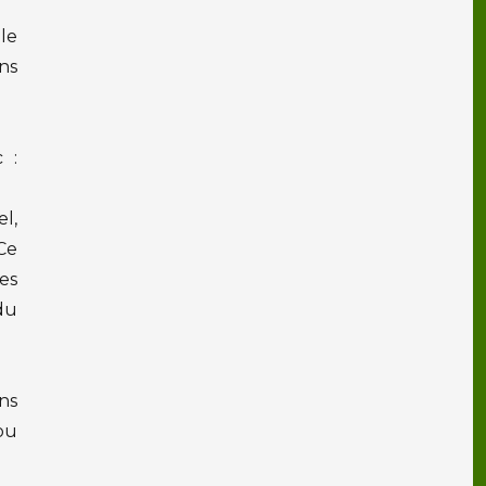
le
ns
 :
l,
Ce
es
 du
ns
ou