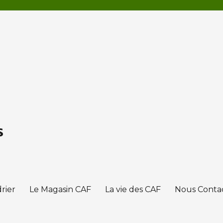
s
rier
Le Magasin CAF
La vie des CAF
Nous Conta