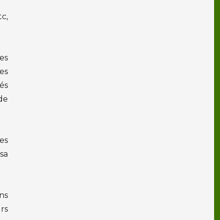
tc,
es
es
tés
de
les
sa
ns
urs