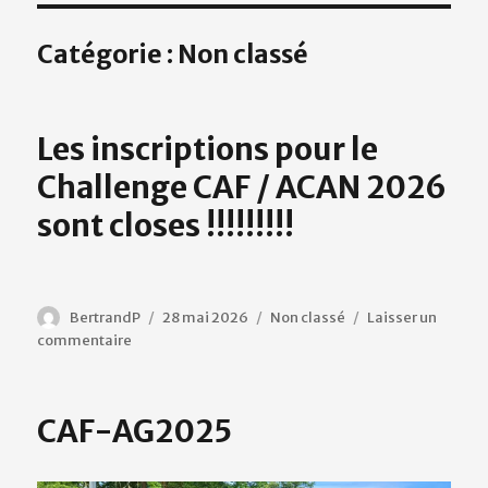
Catégorie :
Non classé
Les inscriptions pour le
Challenge CAF / ACAN 2026
sont closes !!!!!!!!!
Auteur
Publié
Catégories
BertrandP
28 mai 2026
Non classé
Laisser un
sur
le
commentaire
Les
inscriptions
pour
CAF-AG2025
le
Challenge
CAF