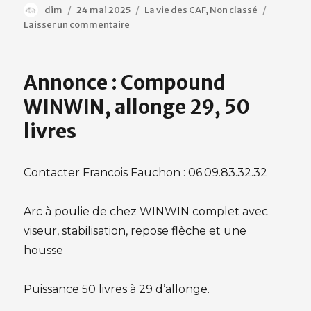
Auteur
Publié
Catégories
dim
24 mai 2025
La vie des CAF
,
Non classé
le
sur
Laisser un commentaire
Sniper
médiéval
Annonce : Compound
WINWIN, allonge 29, 50
livres
Contacter Francois Fauchon : 06.09.83.32.32
Arc à poulie de chez WINWIN complet avec
viseur, stabilisation, repose flèche et une
housse
Puissance 50 livres à 29 d’allonge.