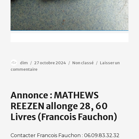
Auteur
Publié
Catégories
dim
27 octobre 2024
Non classé
Laisser un
le
sur
commentaire
Annonce
:
Compound
Annonce : MATHEWS
WINWIN,
allonge
REEZEN allonge 28, 60
29,
Livres (Francois Fauchon)
50
livres
Contacter Francois Fauchon : 06.09.83.32.32