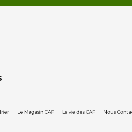
s
rier
Le Magasin CAF
La vie des CAF
Nous Conta