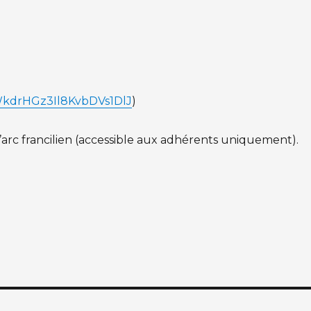
JWkdrHGz3Il8KvbDVs1DlJ
)
’arc francilien (accessible aux adhérents uniquement).